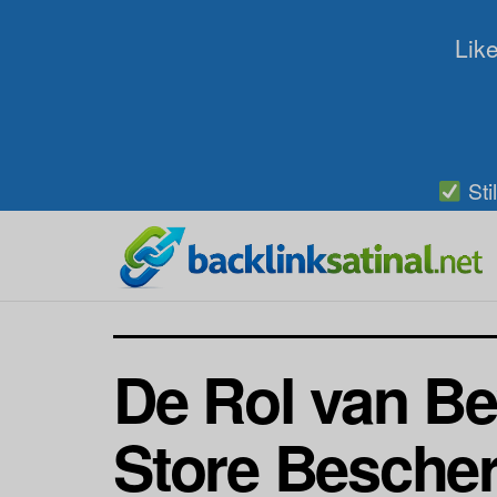
Like
Sti
De Rol van Be
Store Besche