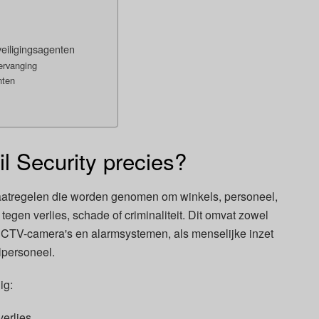
veiligingsagenten
ervanging
nten
l Security precies?
maatregelen die worden genomen om winkels, personeel,
egen verlies, schade of criminaliteit. Dit omvat zowel
CTV-camera's en alarmsystemen, als menselijke inzet
lpersoneel.
ig:
verlies