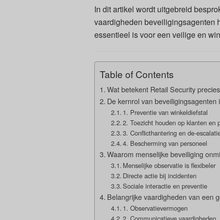
In dit artikel wordt uitgebreid besp
vaardigheden beveiligingsagenten h
essentieel is voor een veilige en w
Table of Contents
Wat betekent Retail Security precie
De kernrol van beveiligingsagenten 
1. Preventie van winkeldiefstal
2. Toezicht houden op klanten en 
3. Conflicthantering en de-escalati
4. Bescherming van personeel
Waarom menselijke beveiliging onmis
Menselijke observatie is flexibeler
Directe actie bij incidenten
Sociale interactie en preventie
Belangrijke vaardigheden van een g
1. Observatievermogen
2. Communicatieve vaardigheden