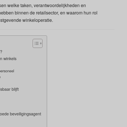
roken welke taken, verantwoordelijkheden en
ebben binnen de retailsector, en waarom hun rol
instgevende winkeloperatie.
s?
in winkels
personeel
e
baar blijft
oede beveiligingsagent