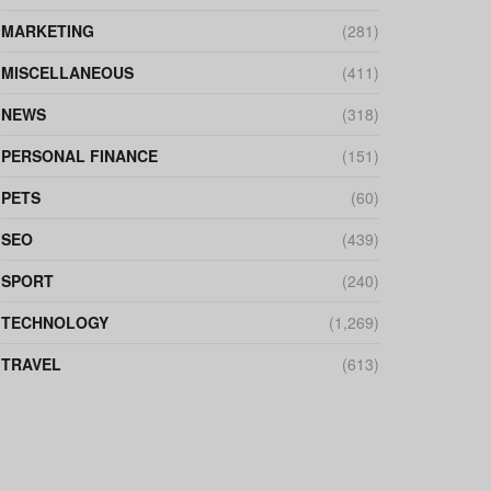
MARKETING
(281)
MISCELLANEOUS
(411)
NEWS
(318)
PERSONAL FINANCE
(151)
PETS
(60)
SEO
(439)
SPORT
(240)
TECHNOLOGY
(1,269)
TRAVEL
(613)