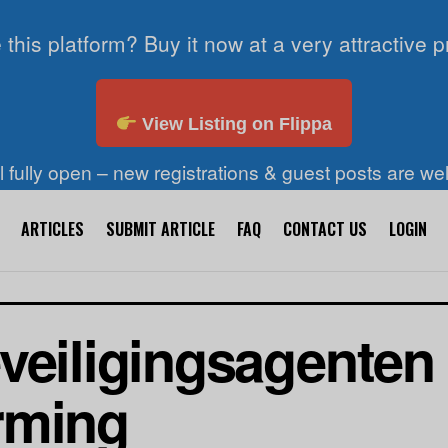
 this platform? Buy it now at a very attractive p
View Listing on Flippa
ll fully open – new registrations & guest posts are w
ARTICLES
SUBMIT ARTICLE
FAQ
CONTACT US
LOGIN
veiligingsagenten i
rming