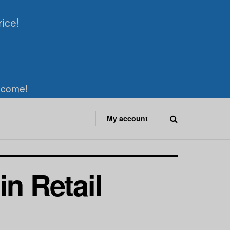
rice!
elcome!
My account
n Retail