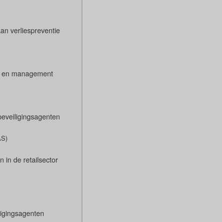
an verliespreventie
l en management
eveiligingsagenten
AS)
 in de retailsector
ligingsagenten