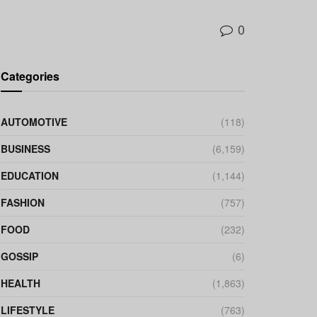
0
Categories
AUTOMOTIVE
(118)
BUSINESS
(6,159)
EDUCATION
(1,144)
FASHION
(757)
FOOD
(232)
GOSSIP
(6)
HEALTH
(1,863)
LIFESTYLE
(763)