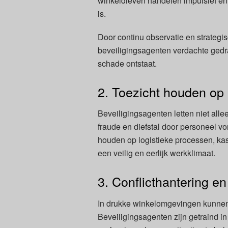
winkeldieven handelen impulsief en
is.
Door continu observatie en strategi
beveiligingsagenten verdachte gedra
schade ontstaat.
2. Toezicht houden op
Beveiligingsagenten letten niet alle
fraude en diefstal door personeel vo
houden op logistieke processen, ka
een veilig en eerlijk werkklimaat.
3. Conflicthantering en
In drukke winkelomgevingen kunnen
Beveiligingsagenten zijn getraind in