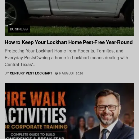
BUSINESS
How to Keep Your Lockhart Home Pest-Free Year-Round
Protecting Your Lockhart Home from Rodents, Termites, and
Everyday PestsOwning a home in Lockhart means dealing with
Central Texas'...
BY
CENTURY PEST LOCKHART
6 AUGUST 2026