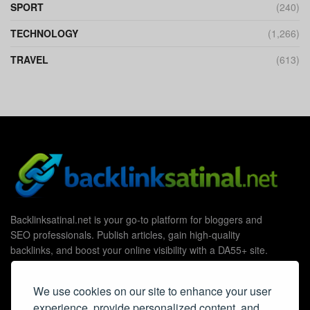
SPORT
(240)
TECHNOLOGY
(1,266)
TRAVEL
(613)
Backlinksatinal.net is your go-to platform for bloggers and
SEO professionals. Publish articles, gain high-quality
backlinks, and boost your online visibility with a DA55+ site.
We use cookies on our site to enhance your user
experience, provide personalized content, and