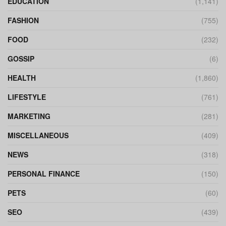
EDUCATION
(1,141)
FASHION
(755)
FOOD
(232)
GOSSIP
(6)
HEALTH
(1,860)
LIFESTYLE
(761)
MARKETING
(281)
MISCELLANEOUS
(409)
NEWS
(318)
PERSONAL FINANCE
(150)
PETS
(60)
SEO
(439)