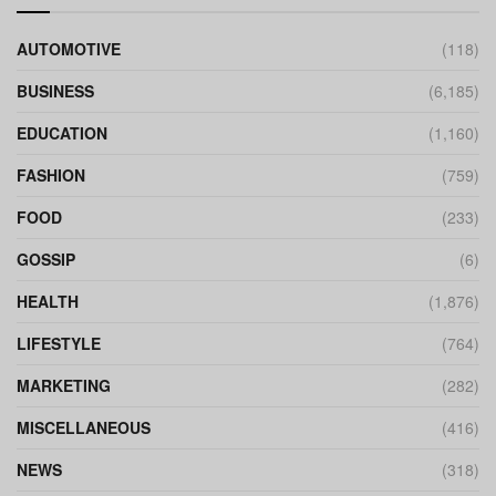
AUTOMOTIVE
(118)
BUSINESS
(6,185)
EDUCATION
(1,160)
FASHION
(759)
FOOD
(233)
GOSSIP
(6)
HEALTH
(1,876)
LIFESTYLE
(764)
MARKETING
(282)
MISCELLANEOUS
(416)
NEWS
(318)