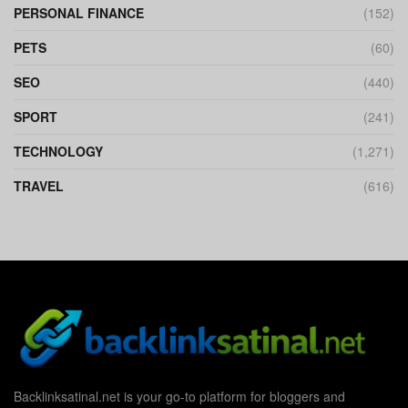
PERSONAL FINANCE
(152)
PETS
(60)
SEO
(440)
SPORT
(241)
TECHNOLOGY
(1,271)
TRAVEL
(616)
Backlinksatinal.net is your go-to platform for bloggers and